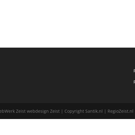
bWerk Zeist webdesign Zeist | Copyright Santik.nl | RegioZeist.n