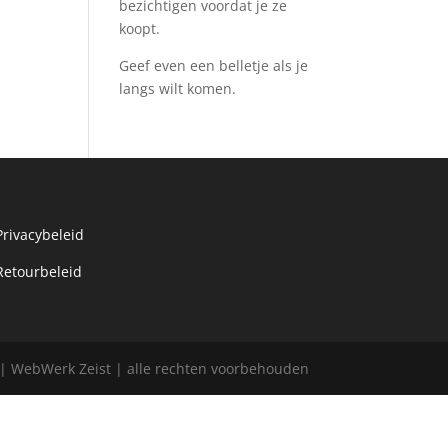
bezichtigen voordat je ze
koopt.
Geef even een belletje als je
langs wilt komen.
Privacybeleid
Retourbeleid
l | WebWerk Zeist | alle rechten voorbehouden