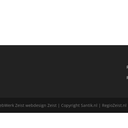
bWerk Zeist webdesign Zeist | Copyright Santik.nl | RegioZeist.n