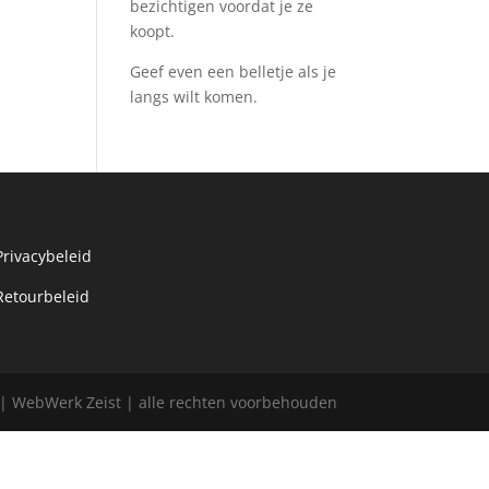
bezichtigen voordat je ze
koopt.
Geef even een belletje als je
langs wilt komen.
Privacybeleid
Retourbeleid
l | WebWerk Zeist | alle rechten voorbehouden