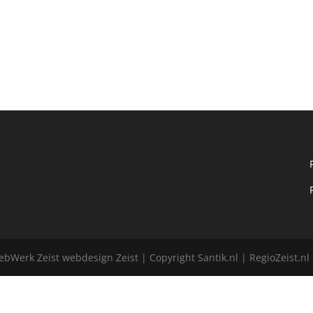
bWerk Zeist webdesign Zeist | Copyright Santik.nl | RegioZeist.n