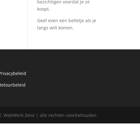
bezichtigen voordat je ze
koopt.
Geef even een belletje als je
langs wilt komen.
Privacybeleid
Retourbeleid
l | WebWerk Zeist | alle rechten voorbehouden